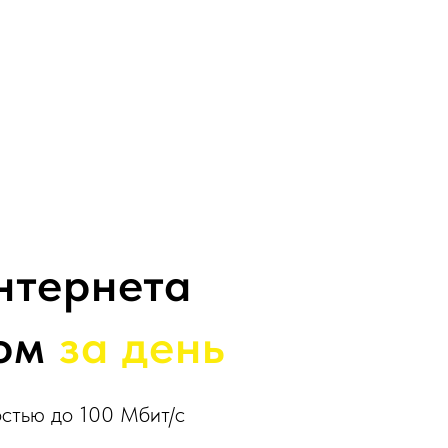
нтернета
дом
за день
остью до 100 Мбит/с